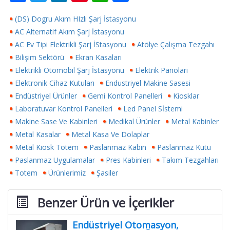
ac
w
n
nt
h
h
(DS) Dogru Akım HIzlı Şarj İstasyonu
e
itt
k
er
at
ar
AC Alternatif Akım Şarj İstasyonu
b
er
e
e
s
e
AC Ev Tipi Elektrikli Şarj İStasyonu
Atölye Çalışma Tezgahı
o
dI
st
A
Bilişim Sektörü
Ekran Kasaları
o
n
p
Elektrikli Otomobil Şarj İstasyonu
Elektrik Panoları
Elektronik Cihaz Kutuları
Endustriyel Makine Sasesi
k
p
Endüstriyel Ürünler
Gemi Kontrol Panelleri
Kiosklar
Laboratuvar Kontrol Panelleri
Led Panel Sİstemi
Makine Sase Ve Kabinleri
Medikal Ürünler
Metal Kabinler
Metal Kasalar
Metal Kasa Ve Dolaplar
Metal Kiosk Totem
Paslanmaz Kabin
Paslanmaz Kutu
Paslanmaz Uygulamalar
Pres Kabinleri
Takım Tezgahları
Totem
Ürünlerimiz
Şasiler
Benzer Ürün ve İçerikler
Endüstriyel Otomasyon,