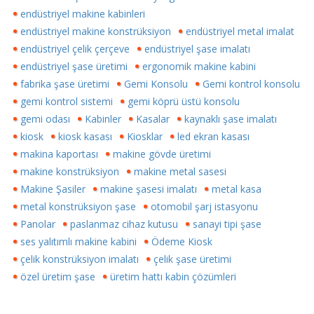
endüstriyel makine kabinleri
endüstriyel makine konstrüksiyon
endüstriyel metal imalat
endüstriyel çelik çerçeve
endüstriyel şase imalatı
endüstriyel şase üretimi
ergonomik makine kabini
fabrika şase üretimi
Gemi Konsolu
Gemi kontrol konsolu
gemi kontrol sistemi
gemi köprü üstü konsolu
gemi odası
Kabinler
Kasalar
kaynaklı şase imalatı
kiosk
kiosk kasası
Kiosklar
led ekran kasası
makina kaportası
makine gövde üretimi
makine konstrüksiyon
makine metal sasesi
Makine Şasiler
makine şasesi imalatı
metal kasa
metal konstrüksiyon şase
otomobil şarj istasyonu
Panolar
paslanmaz cihaz kutusu
sanayi tipi şase
ses yalıtımlı makine kabini
Ödeme Kiosk
çelik konstrüksiyon imalatı
çelik şase üretimi
özel üretim şase
üretim hattı kabin çözümleri