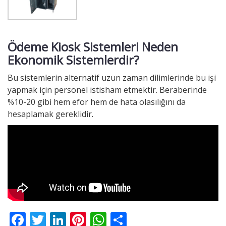
Ödeme Kiosk Sistemleri Neden
Ekonomik Sistemlerdir?
Bu sistemlerin alternatif uzun zaman dilimlerinde bu işi
yapmak için personel istisham etmektir. Beraberinde
%10-20 gibi hem efor hem de hata olasılığını da
hesaplamak gereklidir.
F
T
Li
Pi
W
S