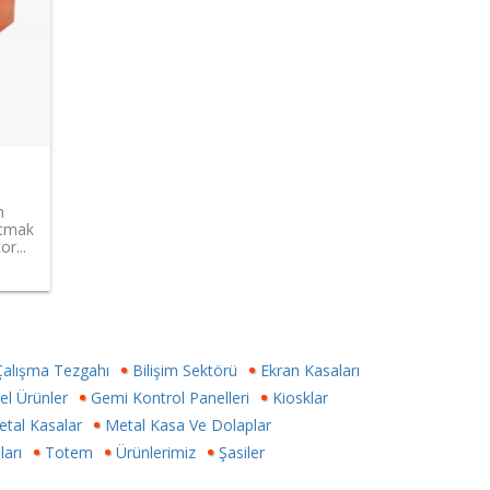
n
atmak
or...
Çalışma Tezgahı
Bilişim Sektörü
Ekran Kasaları
el Ürünler
Gemi Kontrol Panelleri
Kiosklar
tal Kasalar
Metal Kasa Ve Dolaplar
arı
Totem
Ürünlerimiz
Şasiler