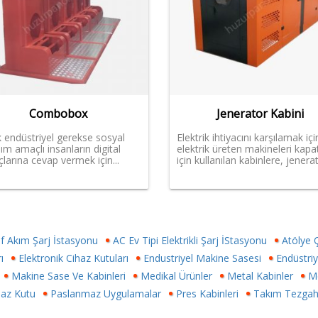
Combobox
Jenerator Kabini
 endüstriyel gerekse sosyal
Elektrik ihtiyacını karşılamak içi
nım amaçlı insanların digital
elektrik üreten makineleri kap
çlarına cevap vermek için...
için kullanılan kabinlere, jenerat
if Akım Şarj İstasyonu
AC Ev Tipi Elektrikli Şarj İStasyonu
Atölye 
ı
Elektronik Cihaz Kutuları
Endustriyel Makine Sasesi
Endüstriy
Makine Sase Ve Kabinleri
Medikal Ürünler
Metal Kabinler
Me
az Kutu
Paslanmaz Uygulamalar
Pres Kabinleri
Takım Tezgahl