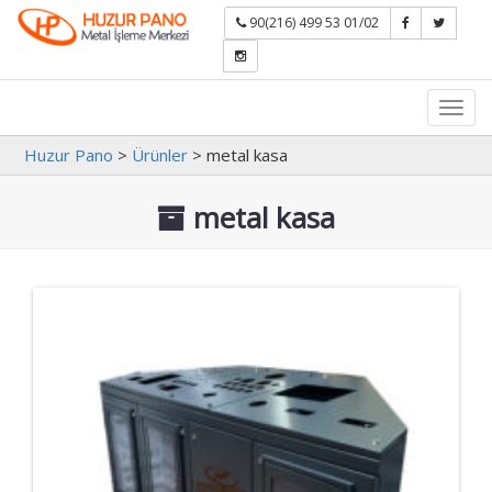
90(216) 499 53 01/02
Toggl
navig
Huzur Pano
>
Ürünler
>
metal kasa
metal kasa