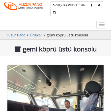
90(216) 499 53 01/02
Toggl
navig
Huzur Pano
>
Ürünler
>
gemi köprü üstü konsolu
gemi köprü üstü konsolu