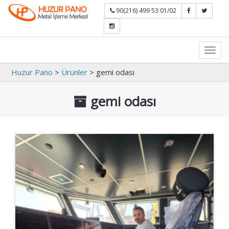
90(216) 499 53 01/02
Toggl
navig
Huzur Pano
>
Ürünler
>
gemi odası
gemi odası