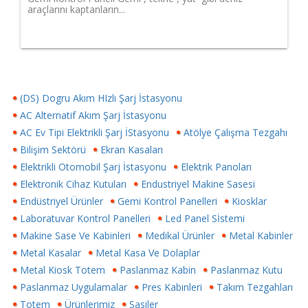
araçlarını kaptanların...
(DS) Dogru Akım HIzlı Şarj İstasyonu
AC Alternatif Akım Şarj İstasyonu
AC Ev Tipi Elektrikli Şarj İStasyonu
Atölye Çalışma Tezgahı
Bilişim Sektörü
Ekran Kasaları
Elektrikli Otomobil Şarj İstasyonu
Elektrik Panoları
Elektronik Cihaz Kutuları
Endustriyel Makine Sasesi
Endüstriyel Ürünler
Gemi Kontrol Panelleri
Kiosklar
Laboratuvar Kontrol Panelleri
Led Panel Sİstemi
Makine Sase Ve Kabinleri
Medikal Ürünler
Metal Kabinler
Metal Kasalar
Metal Kasa Ve Dolaplar
Metal Kiosk Totem
Paslanmaz Kabin
Paslanmaz Kutu
Paslanmaz Uygulamalar
Pres Kabinleri
Takım Tezgahları
Totem
Ürünlerimiz
Şasiler